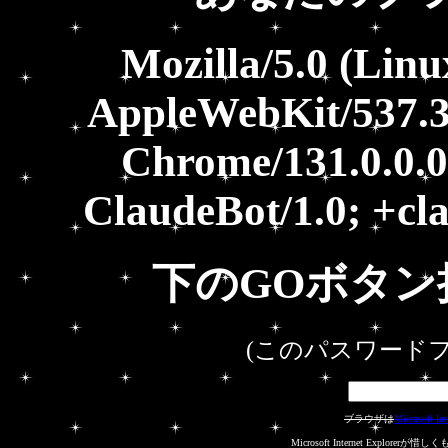
Mozilla/5.0 (Linu
AppleWebKit/537.3
Chrome/131.0.0.0
ClaudeBot/1.0; +c
下のGOボタン
(このパスワード
ブラウザは
Microsoft Int
Microsoft Internet Expl